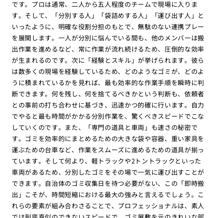
です。プロは通常、二人から五人程度のチームで現場に入りま
す。そして、「分別する人」「袋詰めする人」「運び出す人」と
いったように、明確な役割分担のもとで、無駄のない連携プレー
を展開します。一人が分別に悩んでいる間も、他のメンバーは搬
出作業を進めるなど、常に作業が流れ続けるため、圧倒的な効率
が生まれるのです。次に「経験とスキル」が挙げられます。彼ら
は数多くの現場を経験しているため、どのようなゴミが、どのよ
うに積まれているかを見れば、最も効率的な作業手順を瞬時に判
断できます。何を残し、何を捨てるべきかという判断も、依頼者
との事前の打ち合わせに基づき、迅速かつ的確に行います。自力
でやると最も時間がかかる分別作業を、驚くべきスピードでこな
していくのです。また、「専門の道具と車両」も速さの秘密で
す。ゴミを効率的にまとめるための大きな袋や容器、重い家具を
運ぶための台車など、作業をスムーズに進めるための道具が揃っ
ています。そして何より、軽トラックや2トントラックといった
車両があるため、分別したゴミをその場で一気に運び出すことが
できます。自治体のゴミ収集日を待つ必要がない、この「即時搬
出」こそが、時間短縮における最大の強みと言えるでしょう。こ
れらの要素が組み合わさることで、プロフェッショナルは、素人
では到底真似のできないスピードで、ゴミ屋敷を元のきれいな部