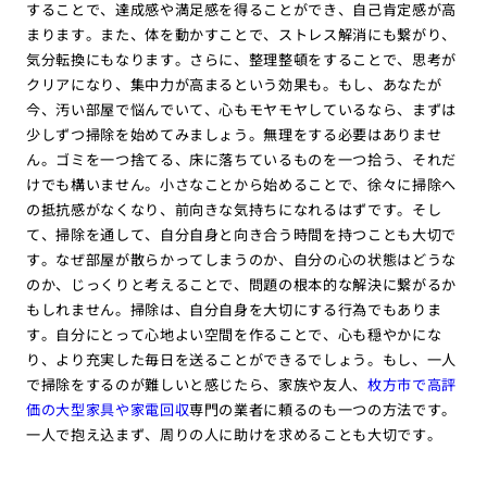
することで、達成感や満足感を得ることができ、自己肯定感が高
まります。また、体を動かすことで、ストレス解消にも繋がり、
気分転換にもなります。さらに、整理整頓をすることで、思考が
クリアになり、集中力が高まるという効果も。もし、あなたが
今、汚い部屋で悩んでいて、心もモヤモヤしているなら、まずは
少しずつ掃除を始めてみましょう。無理をする必要はありませ
ん。ゴミを一つ捨てる、床に落ちているものを一つ拾う、それだ
けでも構いません。小さなことから始めることで、徐々に掃除へ
の抵抗感がなくなり、前向きな気持ちになれるはずです。そし
て、掃除を通して、自分自身と向き合う時間を持つことも大切で
す。なぜ部屋が散らかってしまうのか、自分の心の状態はどうな
のか、じっくりと考えることで、問題の根本的な解決に繋がるか
もしれません。掃除は、自分自身を大切にする行為でもありま
す。自分にとって心地よい空間を作ることで、心も穏やかにな
り、より充実した毎日を送ることができるでしょう。もし、一人
で掃除をするのが難しいと感じたら、家族や友人、
枚方市で高評
価の大型家具や家電回収
専門の業者に頼るのも一つの方法です。
一人で抱え込まず、周りの人に助けを求めることも大切です。