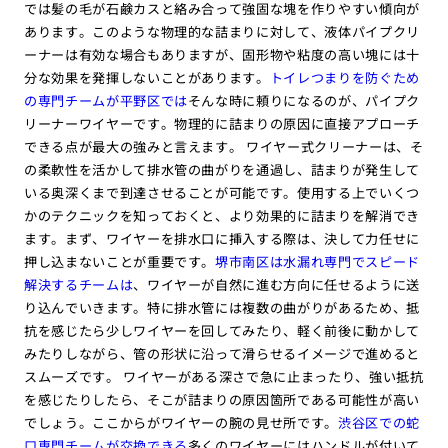
では髪の毛が石鹸カスと絡み合って強固な塊を作りやすい傾向が
あります。このような物理的な詰まりに対して、液体パイプクリ
ーナーは有効な場合もありますが、固形物や粘度の高い塊には十
分な効果を発揮しないことがあります。
トイレつまりを防ぐため
の専門チームが平野区では
そんな時に頼りになるのが、パイプク
リーナーワイヤーです。物理的に詰まりの原因に直接アプローチ
できる点が最大の強みと言えます。 ワイヤー式クリーナーは、そ
の柔軟性を活かして排水管の曲がりを通過し、詰まりが発生して
いる奥深くまで到達させることが可能です。使用する上でいくつ
かのテクニックを知っておくと、より効果的に詰まりを解消でき
ます。まず、ワイヤーを排水口に挿入する際は、決して力任せに
押し込まないことが重要です。
堺市南区は水漏れ専門でスピード
解決するチームは
、ワイヤーが自然に進む方向に任せるように送
り込んでいきます。特に排水管には複数の曲がりがあるため、抵
抗を感じたら少しワイヤーを回してみたり、軽く前後に動かして
みたりしながら、管の形状に沿って滑らせるイメージで進めると
スムーズです。 ワイヤーがある深さで急に止まったり、強い抵抗
を感じたりしたら、そこが詰まりの原因箇所である可能性が高い
でしょう。ここからがワイヤーの腕の見せ所です。
渋谷区での蛇
口専門チームが交換できる
多くのワイヤーにはハンドルが付いて