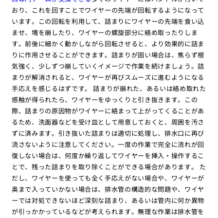
おり、これを回すことでワイヤーの先端が回転するようになって
います。この回転を利用して、詰まりにワイヤーの先端を食い込
ませ、塊を崩したり、ワイヤーの螺旋部分に絡め取ったりしま
す。前後に細かく動かしながら回転させると、より効果的に詰ま
りに作用させることができます。詰まりが固い場合は、焦らず根
気強く、少しずつ崩していくイメージで作業を続けましょう。詰
まりが解消されると、ワイヤーが再びスムーズに進むようになる
手応えを感じるはずです。 詰まりが崩れた、あるいは絡め取れた
感触が得られたら、ワイヤーをゆっくりと引き抜きます。この
際、詰まりの原因物がワイヤーに絡まって上がってくることがあ
るため、洗面器などを受け皿として用意しておくと、周囲を汚さ
ずに済みます。引き抜いた詰まりは適切に処理し、排水口に再び
流さないように注意してください。一度の作業で完全に流れが回
復しない場合は、何度か繰り返してワイヤーを挿入・操作するこ
とで、残った詰まりを取り除くことができる場合があります。 た
だし、ワイヤーを使っても全く手応えがない場合や、ワイヤーが
奥まで入っていかない場合は、排水管の構造的な問題や、ワイヤ
ーでは対処できないほど深刻な詰まり、あるいは管内に何か異物
が引っかかっているなどが考えられます。無理な作業は排水管を