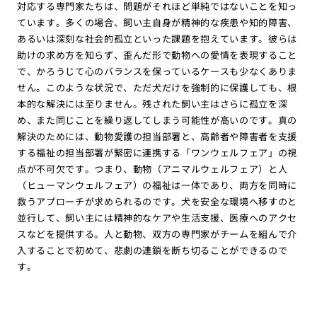
対応する専門家たちは、問題がそれほど単純ではないことを知っ
ています。多くの場合、飼い主自身が精神的な疾患や知的障害、
あるいは深刻な社会的孤立といった課題を抱えています。彼らは
助けの求め方を知らず、歪んだ形で動物への愛情を表現すること
で、かろうじて心のバランスを保っているケースも少なくありま
せん。このような状況で、ただ犬だけを強制的に保護しても、根
本的な解決には至りません。残された飼い主はさらに孤立を深
め、また同じことを繰り返してしまう可能性が高いのです。真の
解決のためには、動物愛護の担当部署と、高齢者や障害者を支援
する福祉の担当部署が緊密に連携する「ワンウェルフェア」の視
点が不可欠です。つまり、動物（アニマルウェルフェア）と人
（ヒューマンウェルフェア）の福祉は一体であり、両方を同時に
救うアプローチが求められるのです。犬を安全な環境へ移すのと
並行して、飼い主には精神的なケアや生活支援、医療へのアクセ
スなどを提供する。人と動物、双方の専門家がチームを組んで介
入することで初めて、悲劇の連鎖を断ち切ることができるので
す。