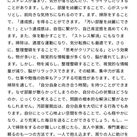
にストレスが溜まり、気分が落ち込んだり、イライラしたりする
ことがあります。しかし、部屋を綺麗にすることで、心がスッキ
リとし、前向きな気持ちになれるのです。まず、掃除をすること
で、「達成感」を得ることができます。「汚い部屋を綺麗にでき
た！」という達成感は、自信に繋がり、自己肯定感を高めてくれ
ます。また、体を動かすことで、「ストレス解消」にもなりま
す。掃除は、適度な運動になり、気分転換にも最適です。さら
に、整理整頓をすることで、「思考がクリアになる」という効果
も。物が多いと、視覚的な情報量が多くなり、脳が疲れてしまい
ます。しかし、物を減らし、整理整頓することで、視覚的な情報
量が減り、脳がリラックスできます。その結果、集中力が高ま
り、仕事や勉強の効率もアップする可能性があります。そして、
掃除を通して、「自分自身と向き合う時間」を持つことができま
す。なぜ部屋が散らかってしまうのか、自分の心の状態はどうな
のか、じっくりと考えることで、問題の根本的な解決に繋がるか
もしれません。汚部屋脱出は、自分自身を大切にする行為でもあ
ります。自分にとって心地よい空間を作ることで、心も穏やかに
なり、より充実した毎日を送ることができるでしょう。もし、一
人で掃除をするのが難しいと感じたら、友人や家族、専門業者に
頼るのも一つの方法です。一人で抱え込まず、周りの人に助けを