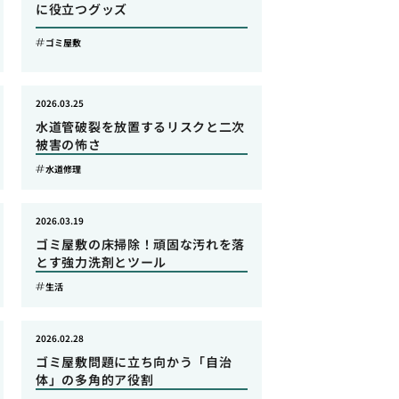
に役立つグッズ
ゴミ屋敷
2026.03.25
水道管破裂を放置するリスクと二次
被害の怖さ
水道修理
2026.03.19
ゴミ屋敷の床掃除！頑固な汚れを落
とす強力洗剤とツール
生活
2026.02.28
ゴミ屋敷問題に立ち向かう「自治
体」の多角的ア役割