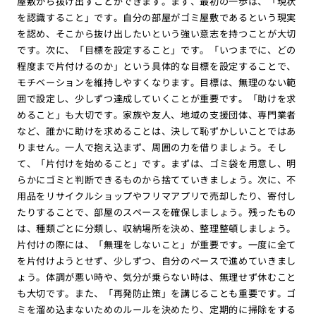
屋敷から抜け出すことができます。まず、最初の一歩は、「現状
を認識すること」です。自分の部屋がゴミ屋敷であるという現実
を認め、そこから抜け出したいという強い意志を持つことが大切
です。次に、「目標を設定すること」です。「いつまでに、どの
程度まで片付けるのか」という具体的な目標を設定することで、
モチベーションを維持しやすくなります。目標は、無理のない範
囲で設定し、少しずつ達成していくことが重要です。「助けを求
めること」も大切です。家族や友人、地域の支援団体、専門業者
など、誰かに助けを求めることは、決して恥ずかしいことではあ
りません。一人で抱え込まず、周囲の力を借りましょう。そし
て、「片付けを始めること」です。まずは、ゴミ袋を用意し、明
らかにゴミと判断できるものから捨てていきましょう。次に、不
用品をリサイクルショップやフリマアプリで売却したり、寄付し
たりすることで、部屋のスペースを確保しましょう。残ったもの
は、種類ごとに分類し、収納場所を決め、整理整頓しましょう。
片付けの際には、「無理をしないこと」が重要です。一度に全て
を片付けようとせず、少しずつ、自分のペースで進めていきまし
ょう。体調が悪い時や、気分が乗らない時は、無理せず休むこと
も大切です。また、「再発防止策」を講じることも重要です。ゴ
ミを溜め込まないためのルールを決めたり、定期的に掃除をする