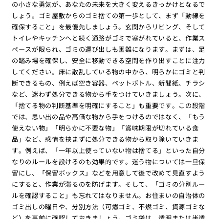
の小さな勇気が、あなたの未来を大きく変えるきっかけとなるで
しょう。ゴミ屋敷からのゴミ捨ての第一歩として、まず「動線を
確保すること」を最優先しましょう。玄関からリビング、そして
トイレやキッチンへと続く通路がゴミで塞がれていると、作業ス
ペースが限られ、ゴミの運び出しも困難になります。まずは、足
の踏み場を確保し、安全に移動できる空間を作り出すことに注力
してください。床に散乱している物の中から、明らかにゴミと判
断できるもの、例えば空き容器、ペットボトル、新聞紙、チラシ
など、迷わず処分できる物から手をつけていきましょう。次に、
「捨てる物の判断基準を明確にすること」も重要です。この段階
では、思い出の品や高価な物から手をつけるのではなく、「もう
使えない物」「明らかに不要な物」「賞味期限が切れている食
品」など、感情を挟まずに処分できる物から取り除いていきま
す。例えば、「一年以上使っていない物は捨てる」といった自分
なりのルールを設けるのも効果的です。迷う物については一旦保
留にし、「保留ボックス」などを用意して後で改めて見直すよう
にすると、作業が滞るのを防げます。そして、「ゴミの分別ルー
ルを確認すること」も忘れてはなりません。お住まいの自治体の
ゴミ出しの曜日や、分別方法（可燃ゴミ、不燃ゴミ、資源ゴミな
ど）を事前に確認しておきましょう。ゴミ袋は、透明または半透