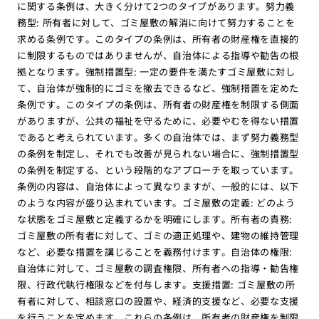
に関する条例は、大きく分けて2つのタイプがあります。努力義
務型: 所有者に対して、ゴミ屋敷の解消に向けて努力することを
求める条例です。このタイプの条例は、所有者の財産権を直接的
に制限するものではありませんが、自治体による指導や勧告の根
拠となります。強制措置型: 一定の要件を満たすゴミ屋敷に対し
て、自治体が強制的にゴミを撤去できるなど、強制措置を定めた
条例です。このタイプの条例は、所有者の財産権を制限する側面
がありますが、公共の福祉を守るために、必要やむを得ない措置
であると考えられています。多くの自治体では、まず努力義務型
の条例を制定し、それでも改善が見られない場合に、強制措置型
の条例を制定する、という段階的なアプローチを取っています。
条例の内容は、自治体によって異なりますが、一般的には、以下
のような内容が盛り込まれています。ゴミ屋敷の定義: どのよう
な状態をゴミ屋敷と定義するかを明確にします。所有者の責務:
ゴミ屋敷の所有者に対して、ゴミの適正処理や、建物の維持管理
など、必要な措置を講じることを義務付けます。自治体の権限:
自治体に対して、ゴミ屋敷の調査権限、所有者への指導・勧告権
限、行政代執行権限などを付与します。支援措置: ゴミ屋敷の所
有者に対して、相談窓口の設置や、経済的支援など、必要な支援
を行うことを定めます。これらの条例は、所有者の財産権を制限